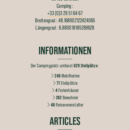
Camping :
+33 (0)3 29 51 64 67
Breitengrad : 48.168902122424065
Längengrad : 6.880018185269628
INFORMATIONEN
Der Campingplatz umfasst
629 Stellplätze
:
246
Mobilheime
71
Stellplätze
4
Ferienhäuser
262
Bewohner
46
Reiseveranstalter
ARTICLES