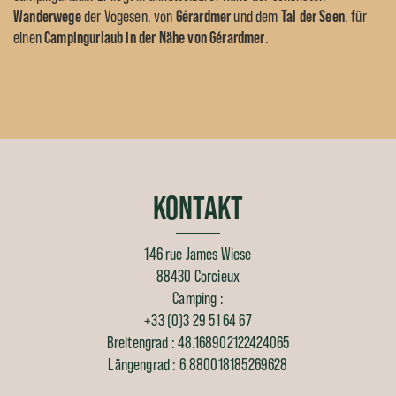
Wanderwege
der Vogesen, von
Gérardmer
und dem
Tal der Seen
, für
einen
Campingurlaub in der Nähe von Gérardmer
.
KONTAKT
146 rue James Wiese
88430 Corcieux
Camping :
+33 (0)3 29 51 64 67
Breitengrad : 48.168902122424065
Längengrad : 6.880018185269628