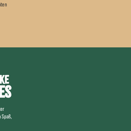
äten
cke
es
ter
n Spaß,