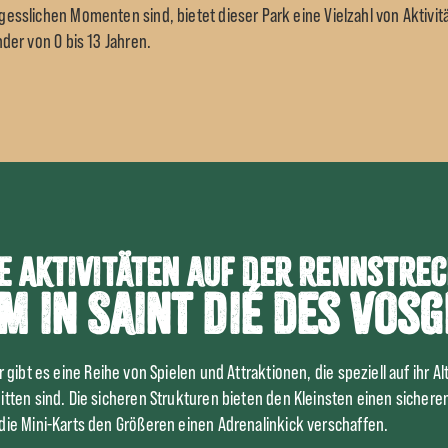
gesslichen Momenten sind, bietet dieser Park eine Vielzahl von Aktivit
nder von 0 bis 13 Jahren.
e Aktivitäten auf der Rennstre
im in Saint Dié des Vosg
 gibt es eine Reihe von Spielen und Attraktionen, die speziell auf ihr Al
tten sind. Die sicheren Strukturen bieten den Kleinsten einen sichere
ie Mini-Karts den Größeren einen Adrenalinkick verschaffen.