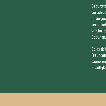
Geburtsta
verschied
unvergess
verbrauch
Von hausg
Optionen,
Ob es sic
Freunden 
Laune imm
Geselligk