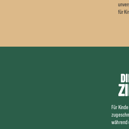
unver
für Ki
Di
Z
Für Kinder
zugeschni
während d