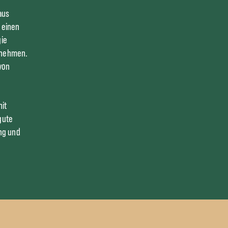
aus
 einen
gie
h nehmen.
von
mit
gute
ng und