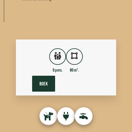
6 pers.
80 m².
BOEK