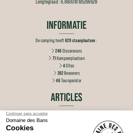
Lengtegraad : 6.880018185269628
INFORMATIE
De camping heeft
629 staanplaatsen
:
246
Stacaravans
71
Kampeerplaatsen
4
Gîtes
262
Bewoners
46
Touroperator
ARTICLES
Neem voor Hemelvaartsdag een natuurvakantie met het gezin in het
hart van de Vogezen op Domaine des Bans
Een Pinksterweekend in het hart van de Vogezen: natuur, ontspanning