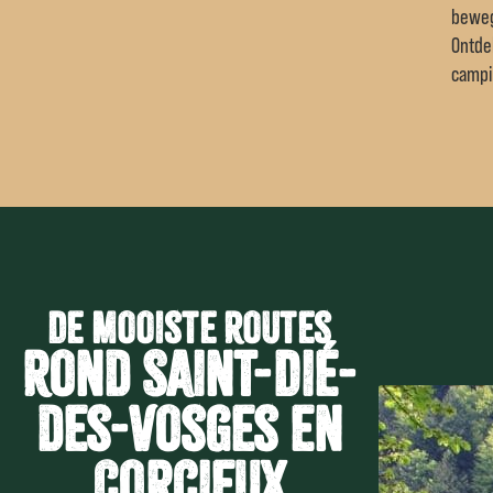
beweg
Ontde
campi
De mooiste routes
rond Saint-Dié-
des-Vosges en
Corcieux