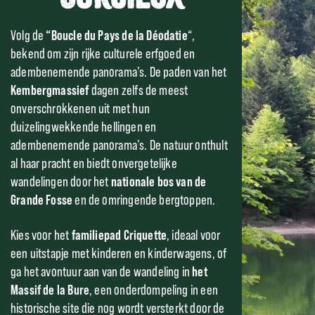
Volg de
“Boucle du Pays de la Déodatie
“,
bekend om zijn rijke culturele erfgoed en
adembenemende panorama’s. De paden van het
Kembergmassief
dagen zelfs de meest
onverschrokkenen uit met hun
duizelingwekkende hellingen en
adembenemende panorama’s. De natuur onthult
al haar pracht en biedt onvergetelijke
wandelingen door het
nationale bos van de
Grande Fosse
en de omringende bergtoppen.
Kies voor het
familiepad Criquette
, ideaal voor
een uitstapje met kinderen en kinderwagens, of
ga het avontuur aan van de wandeling in
het
Massif de la Bure
, een onderdompeling in een
historische site die nog wordt versterkt door de