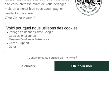
46
Touroperator
ARTICLES
Neem voor Hemelvaartsdag een natuurvakantie met het gezin in het
hart van de Vogezen op Domaine des Bans
Een Pinksterweekend in het hart van de Vogezen: natuur, ontspanning
en familieherinneringen op Domaine des Bans
VOLG ONS
Réalisé avec
par Horizon Marketing
Niet-contractuele foto's en plannen
Juridische informatie