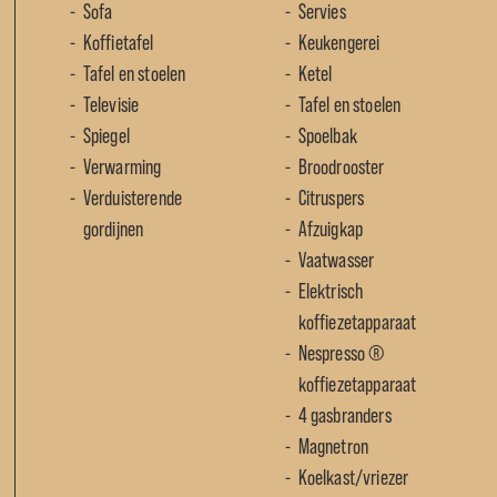
Sofa
Servies
Koffietafel
Keukengerei
Tafel en stoelen
Ketel
Televisie
Tafel en stoelen
Spiegel
Spoelbak
Verwarming
Broodrooster
Verduisterende
Citruspers
gordijnen
Afzuigkap
Vaatwasser
Elektrisch
koffiezetapparaat
Nespresso ®
koffiezetapparaat
4 gasbranders
Magnetron
Koelkast/vriezer