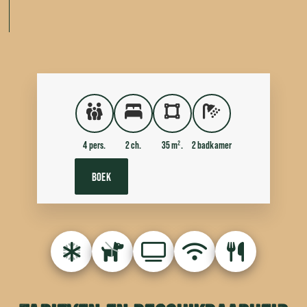
4 pers.
2 ch.
35 m².
2 badkamer
BOEK