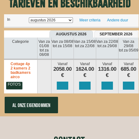
Tarieven en beschikbaarheid
In
Meer criteria
Andere duur
AUGUSTUS 2026
SEPTEMBER 2026
Categorie
Van za
Van za 08/08
Van za 15/08
Van za 22/08
Van za
01/08
tot za 15/08
tot za 22/08
tot za 29/08
29/08
tot za
tot za 05/09
08/08
Cottage 4p
Vanaf
Vanaf
Vanaf
Vanaf
2 kamers 2
2058.00
1624.00
1316.00
685.00
badkamers
€
€
€
€
airco
FOTO'S
AL ONZE EIGENDOMMEN