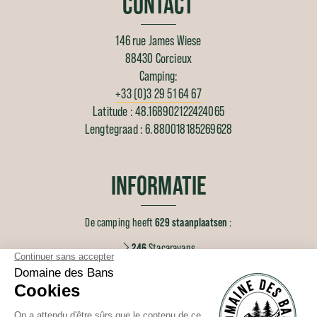
CONTACT
146 rue James Wiese
88430 Corcieux
Camping:
+33 (0)3 29 51 64 67
Latitude : 48.168902122424065
Lengtegraad : 6.880018185269628
INFORMATIE
629 staanplaatsen
De camping heeft
:
246
Stacaravans
71
Kampeerplaatsen
4
Gîtes
262
Bewoners