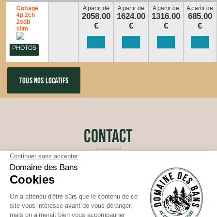
Cottage
A partir de
A partir de
A partir de
A partir de
4p 2ch
2058.00
1624.00
1316.00
685.00
2sdb
€
€
€
€
clim
PHOTOS
TOUS NOS LOCATIFS
CONTACT
146 rue James Wiese
88430 Corcieux
Le camping :
+33 (0)3 29 51 64 67
Latitude : 48.168902122424065