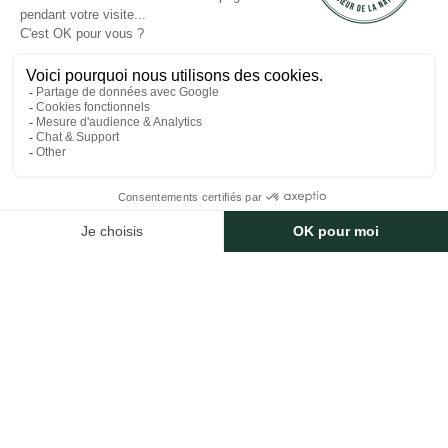
Longitude : 6.880018185269628
ARTICLES
Votre pont de l’Ascension
Votre week-end de Pentecôte
SUIVEZ-NOUS
Réalisé avec
par Horizon Marketing
Photos et plans non contractuels
Mentions Légales
CGV