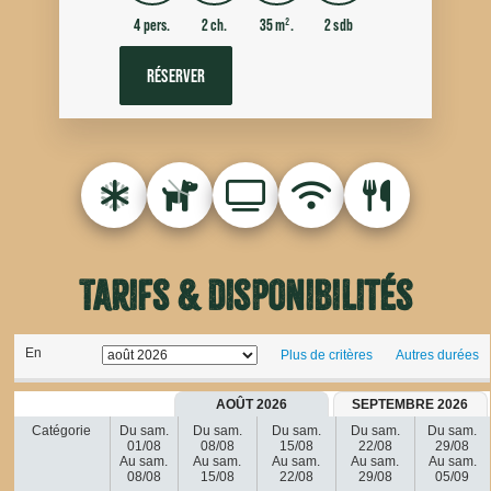
4 pers.
2 ch.
35 m².
2 sdb
RÉSERVER
Tarifs & disponibilités
En
Plus de critères
Autres durées
AOÛT 2026
SEPTEMBRE 2026
Catégorie
Du sam.
Du sam.
Du sam.
Du sam.
Du sam.
01/08
08/08
15/08
22/08
29/08
Au sam.
Au sam.
Au sam.
Au sam.
Au sam.
08/08
15/08
22/08
29/08
05/09