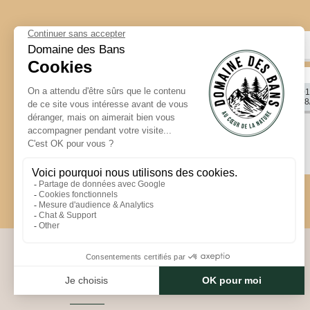
En
Plus de critères
Catégorie
Du sam. 01
Au sam. 08
Cottage 6p 3ch 1sdb
PHOTOS
TOUS NOS LOCATIFS
CONTACT