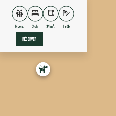
6 pers.
3 ch.
34 m².
1 sdb
RÉSERVER