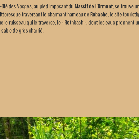
t-Dié des Vosges
, au pied imposant du
Massif de l’Ormont
, se trouve u
 pittoresque traversant le charmant hameau de
Robache
, le site touris
 le ruisseau qui le traverse, le « Rothbach », dont les eaux prennent u
 sable de grès charrié.