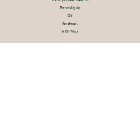
Mentions Légales
CGV
Recrutement
Yelloh! Village