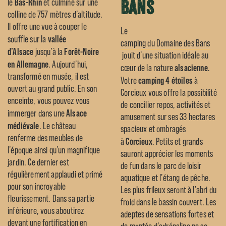
Bans
Bas-Rhin
le
et culmine sur une
colline de 757 mètres d’altitude.
Il offre une vue à couper le
Le
vallée
souffle sur la
camping du Domaine des Bans
d’Alsace
Forêt-Noire
jusqu’à la
jouit d’une situation idéale au
en Allemagne
. Aujourd’hui,
alsacienne
cœur de la nature
.
transformé en musée, il est
camping 4 étoiles
Votre
à
ouvert au grand public. En son
Corcieux vous offre la possibilité
enceinte, vous pouvez vous
de concilier repos, activités et
Alsace
immerger dans une
amusement sur ses 33 hectares
médiévale
. Le château
spacieux et ombragés
renferme des meubles de
Corcieux
à
. Petits et grands
l’époque ainsi qu’un magnifique
sauront apprécier les moments
jardin. Ce dernier est
de fun dans le parc de loisir
régulièrement applaudi et primé
aquatique et l’étang de pêche.
pour son incroyable
Les plus frileux seront à l’abri du
fleurissement. Dans sa partie
froid dans le bassin couvert. Les
inférieure, vous aboutirez
adeptes de sensations fortes et
devant une fortification en