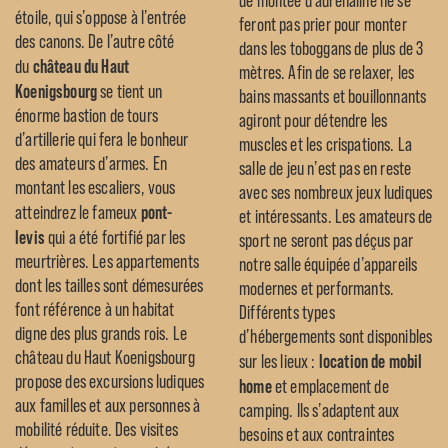
de montée d’adrénaline ne se
étoile, qui s’oppose à l’entrée
feront pas prier pour monter
des canons. De l’autre côté
dans les toboggans de plus de 3
château du Haut
du
mètres. Afin de se relaxer, les
Koenigsbourg
se tient un
bains massants et bouillonnants
énorme bastion de tours
agiront pour détendre les
d’artillerie qui fera le bonheur
muscles et les crispations. La
des amateurs d’armes. En
salle de jeu n’est pas en reste
montant les escaliers, vous
avec ses nombreux jeux ludiques
pont-
atteindrez le fameux
et intéressants. Les amateurs de
levis
qui a été fortifié par les
sport ne seront pas déçus par
meurtrières. Les appartements
notre salle équipée d’appareils
dont les tailles sont démesurées
modernes et performants.
font référence à un habitat
Différents types
digne des plus grands rois. Le
d’hébergements sont disponibles
château du Haut Koenigsbourg
location de mobil
sur les lieux :
propose des excursions ludiques
home
et emplacement de
aux familles et aux personnes à
camping. Ils s’adaptent aux
mobilité réduite. Des visites
besoins et aux contraintes